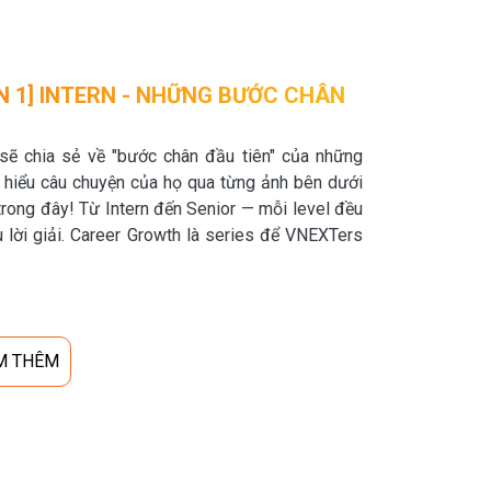
 1] INTERN - NHỮNG BƯỚC CHÂN
ẽ chia sẻ về "bước chân đầu tiên" của những
m hiểu câu chuyện của họ qua từng ảnh bên dưới
trong đây! Từ Intern đến Senior — mỗi level đều
ấu lời giải. Career Growth là series để VNEXTers
M THÊM