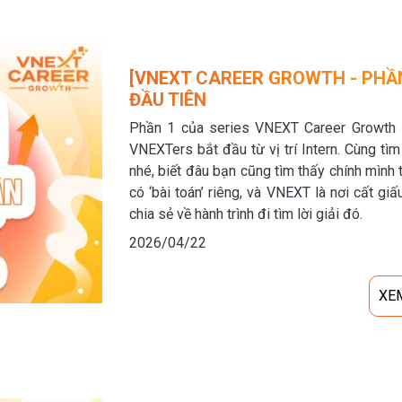
[VNEXT CAREER GROWTH - PHẦN
ĐẦU TIÊN
Phần 1 của series VNEXT Career Growth s
VNEXTers bắt đầu từ vị trí Intern. Cùng tì
nhé, biết đâu bạn cũng tìm thấy chính mình 
có ‘bài toán’ riêng, và VNEXT là nơi cất gi
chia sẻ về hành trình đi tìm lời giải đó.
2026/04/22
XE