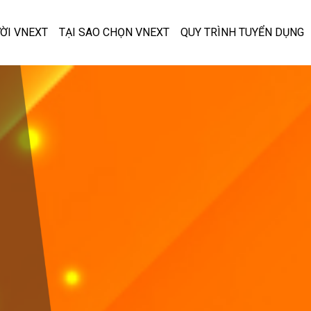
ỜI VNEXT
TẠI SAO CHỌN VNEXT
QUY TRÌNH TUYỂN DỤNG