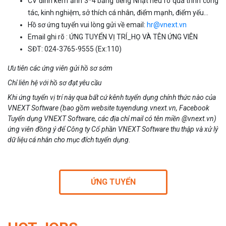
CV đính kèm ảnh 3*4 bằng tiếng Nhật nêu rõ quá trình công
tác, kinh nghiệm, sở thích cá nhân, điểm mạnh, điểm yếu…
Hồ sơ ứng tuyển vui lòng gửi về email:
hr@vnext.vn
Email ghi rõ : ỨNG TUYỂN VỊ TRÍ_HỌ VÀ TÊN ỨNG VIÊN
SĐT: 024-3765-9555 (Ex:110)
Ưu tiên các ứng viên gửi hồ sơ sớm
Chỉ liên hệ với hồ sơ đạt yêu cầu
Khi ứng tuyển vị trí này qua bất cứ kênh tuyển dụng chính thức nào của
VNEXT Software (bao gồm website tuyendung.vnext.vn, Facebook
Tuyển dụng VNEXT Software, các địa chỉ mail có tên miền @vnext.vn)
ứng viên đồng ý để Công ty Cổ phần VNEXT Software thu thập và xử lý
dữ liệu cá nhân cho mục đích tuyển dụng.
ỨNG TUYỂN