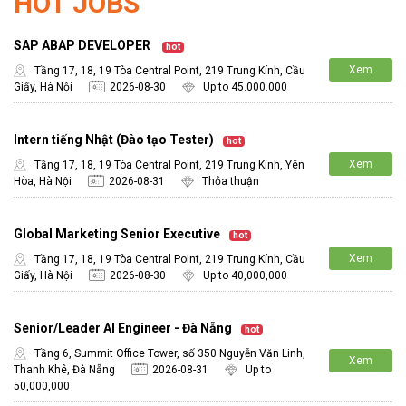
HOT JOBS
SAP ABAP DEVELOPER
hot
Xem
Tầng 17, 18, 19 Tòa Central Point, 219 Trung Kính, Cầu
Giấy, Hà Nội
2026-08-30
Up to 45.000.000
chi tiết
Intern tiếng Nhật (Đào tạo Tester)
hot
Xem
Tầng 17, 18, 19 Tòa Central Point, 219 Trung Kính, Yên
Hòa, Hà Nội
2026-08-31
Thỏa thuận
chi tiết
Global Marketing Senior Executive
hot
Xem
Tầng 17, 18, 19 Tòa Central Point, 219 Trung Kính, Cầu
Giấy, Hà Nội
2026-08-30
Up to 40,000,000
chi tiết
Senior/Leader AI Engineer - Đà Nẵng
hot
Tầng 6, Summit Office Tower, số 350 Nguyễn Văn Linh,
Xem
Thanh Khê, Đà Nẵng
2026-08-31
Up to
chi tiết
50,000,000